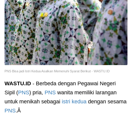
PNS Bisa jadi Istri Kedua Asalkan Memenuhi Syarat Berikut - WASTU.ID
WASTU.ID
- Berbeda dengan Pegawai Negeri
Sipil (
PNS
) pria,
PNS
wanita memiliki larangan
untuk menikah sebagai
istri kedua
dengan sesama
PNS
.Â