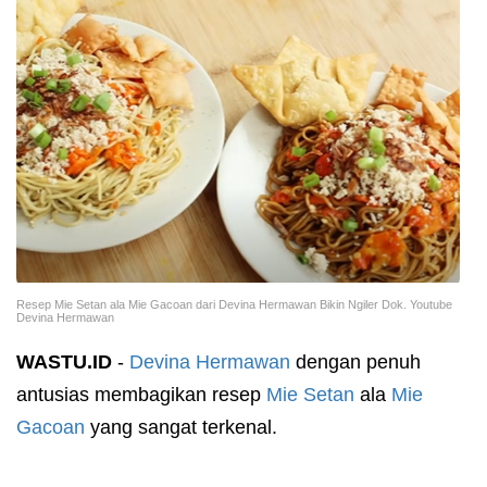
Resep Mie Setan ala Mie Gacoan dari Devina Hermawan Bikin Ngiler Dok. Youtube
Devina Hermawan
WASTU.ID
-
Devina Hermawan
dengan penuh
antusias membagikan resep
Mie Setan
ala
Mie
Gacoan
yang sangat terkenal.