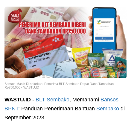
Bansos Masih Di salurkan, Penerima BLT Sembako Dapat Dana Tambahan
Rp750.000 - WASTU.ID
WASTU.ID
-
BLT Sembako
, Memahami
Bansos
BPNT
: Panduan Penerimaan Bantuan
Sembako
di
September 2023.