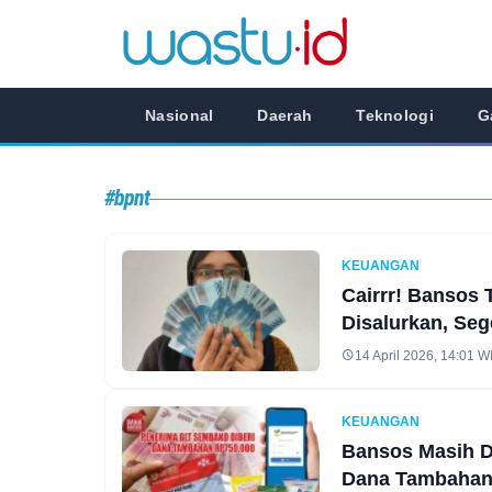
Nasional
Daerah
Teknologi
G
#bpnt
KEUANGAN
Cairrr! Bansos T
Disalurkan, Se
14 April 2026, 14:01 W
KEUANGAN
Bansos Masih D
Dana Tambahan