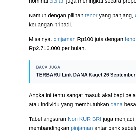
nominal
cicilan
juga meningkat secara propo
Namun dengan pilihan
tenor
yang panjang,
keuangan pribadi.
Misalnya,
pinjaman
Rp100 juta dengan
teno
Rp2.716.000 per bulan.
BACA JUGA
TERBARU Link DANA Kaget 26 September 2
Angka ini tentu sangat masuk akal bagi pel
atau individu yang membutuhkan
dana
besa
Tabel angsuran
Non KUR
BRI
juga menjadi 
membandingkan
pinjaman
antar bank sebe