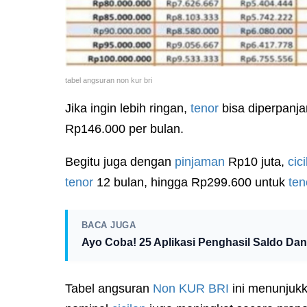
tabel angsuran non kur bri
Jika ingin lebih ringan,
tenor
bisa diperpanj
Rp146.000 per bulan.
Begitu juga dengan
pinjaman
Rp10 juta,
cic
tenor
12 bulan, hingga Rp299.600 untuk
ten
BACA JUGA
Ayo Coba! 25 Aplikasi Penghasil Saldo Dana 
Tabel angsuran
Non KUR
BRI
ini menunjuk