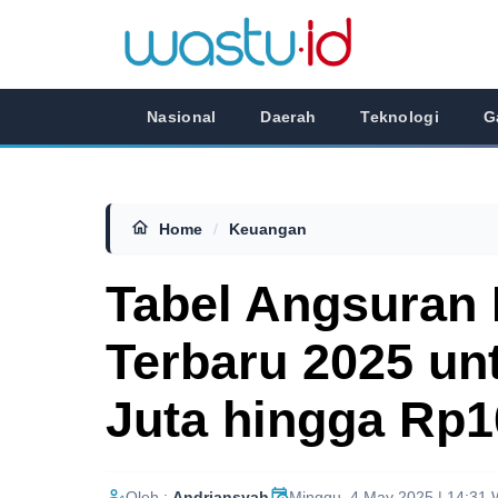
Nasional
Daerah
Teknologi
G
Home
/
Keuangan
Tabel Angsuran
Terbaru 2025 un
Juta hingga Rp1
Oleh :
Andriansyah
Minggu, 4 May 2025 | 14:31 