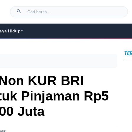
aya Hidup
▼
TE
 Non KUR BRI
tuk Pinjaman Rp5
00 Juta
WIB