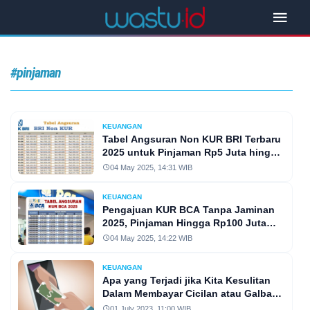
#pinjaman
KEUANGAN
Tabel Angsuran Non KUR BRI Terbaru
2025 untuk Pinjaman Rp5 Juta hingga
Rp100 Juta
04 May 2025, 14:31 WIB
KEUANGAN
Pengajuan KUR BCA Tanpa Jaminan
2025, Pinjaman Hingga Rp100 Juta
dengan Cicilan Ringan
04 May 2025, 14:22 WIB
KEUANGAN
Apa yang Terjadi jika Kita Kesulitan
Dalam Membayar Cicilan atau Galbay
Pinjaman Online
01 July 2023, 11:00 WIB