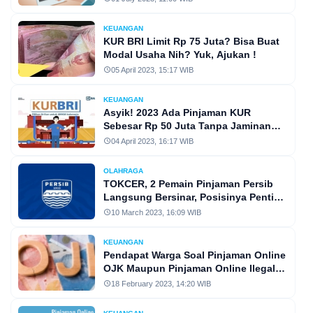
KEUANGAN
KUR BRI Limit Rp 75 Juta? Bisa Buat
Modal Usaha Nih? Yuk, Ajukan !
05 April 2023, 15:17 WIB
KEUANGAN
Asyik! 2023 Ada Pinjaman KUR
Sebesar Rp 50 Juta Tanpa Jaminan
dari BRI, Siapkan KTP, Begini Caranya
04 April 2023, 16:17 WIB
OLAHRAGA
TOKCER, 2 Pemain Pinjaman Persib
Langsung Bersinar, Posisinya Penting
di Lini Tengah dan Belakang
10 March 2023, 16:09 WIB
KEUANGAN
Pendapat Warga Soal Pinjaman Online
OJK Maupun Pinjaman Online Ilegal:
Ternyata Lebih Baik Hindari!
18 February 2023, 14:20 WIB