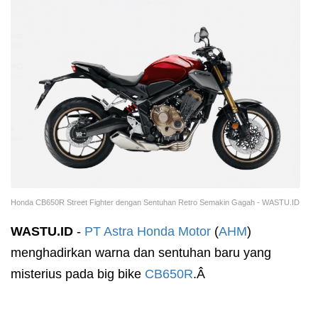
Honda CB650R Street Fighter dengan Sentuhan Retro Semakin Gagah - WASTU.ID
WASTU.ID
-
PT Astra Honda Motor
(
AHM
)
menghadirkan warna dan sentuhan baru yang
misterius pada big bike
CB650R
.Â