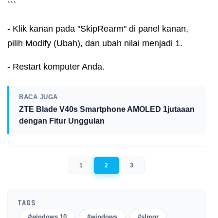
```
- Klik kanan pada "SkipRearm" di panel kanan,
pilih Modify (Ubah), dan ubah nilai menjadi 1.
- Restart komputer Anda.
BACA JUGA
ZTE Blade V40s Smartphone AMOLED 1jutaaan
dengan Fitur Unggulan
1
2
3
TAGS
#windows 10
#windows
#slmgr