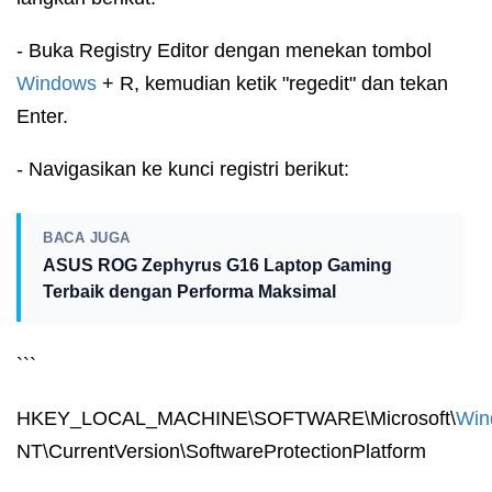
- Buka Registry Editor dengan menekan tombol
Windows
+ R, kemudian ketik "regedit" dan tekan
Enter.
- Navigasikan ke kunci registri berikut:
BACA JUGA
ASUS ROG Zephyrus G16 Laptop Gaming
Terbaik dengan Performa Maksimal
```
HKEY_LOCAL_MACHINE\SOFTWARE\Microsoft\
Win
NT\CurrentVersion\SoftwareProtectionPlatform