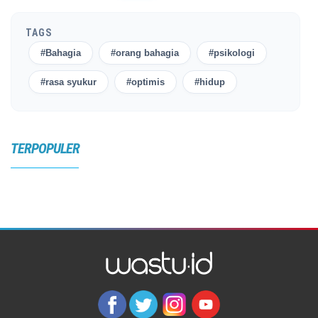
TAGS
#Bahagia
#orang bahagia
#psikologi
#rasa syukur
#optimis
#hidup
TERPOPULER