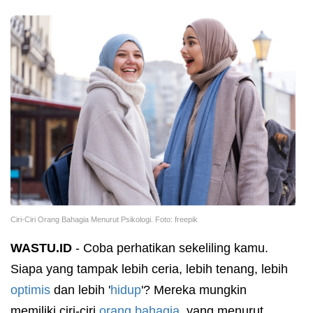
Ciri-Ciri Orang Bahagia Menurut Psikologi. Foto: freepik
WASTU.ID
- Coba perhatikan sekeliling kamu.
Siapa yang tampak lebih ceria, lebih tenang, lebih
optimis
dan lebih '
hidup
'? Mereka mungkin
memiliki ciri-ciri
orang bahagia
, yang menurut