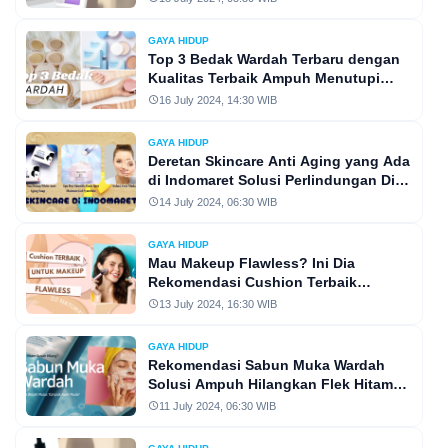
GAYA HIDUP
Top 3 Bedak Wardah Terbaru dengan
Kualitas Terbaik Ampuh Menutupi
Kerutan Bikin Tampilan Makeup
16 July 2024, 14:30 WIB
Glowing
GAYA HIDUP
Deretan Skincare Anti Aging yang Ada
di Indomaret Solusi Perlindungan Dini
dari Tanda Penuaan
14 July 2024, 06:30 WIB
GAYA HIDUP
Mau Makeup Flawless? Ini Dia
Rekomendasi Cushion Terbaik
dengan Harga Terjangkau Bikin
13 July 2024, 16:30 WIB
Makeup Mulus Tahan Lama
GAYA HIDUP
Rekomendasi Sabun Muka Wardah
Solusi Ampuh Hilangkan Flek Hitam
Bikin Wajah Mulus Tampak Awet Muda
11 July 2024, 06:30 WIB