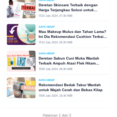
GAYA HIDUP
Deretan Skincare Terbaik dengan
Harga Terjangkau Solusi untuk
Sempurnakan Makeup Mu Yuk,Simak!
10 July 2024, 07:30 WIB
GAYA HIDUP
Mau Makeup Mulus dan Tahan Lama?
Ini Dia Rekomendasi Cushion Terbaik
Rahasia Makeup Flawless Seharian
10 July 2024, 06:30 WIB
GAYA HIDUP
Deretan Sabun Cuci Muka Wardah
Terbaik Ampuh Atasi Flek Hitam
Cocok untuk Kulit Berminyak Yuk,
09 July 2024, 06:30 WIB
Simak!
GAYA HIDUP
Rekomendasi Bedak Tabur Wardah
untuk Wajah Cerah dan Bebas Kilap
06 July 2024, 16:30 WIB
Halaman 1 dari 2