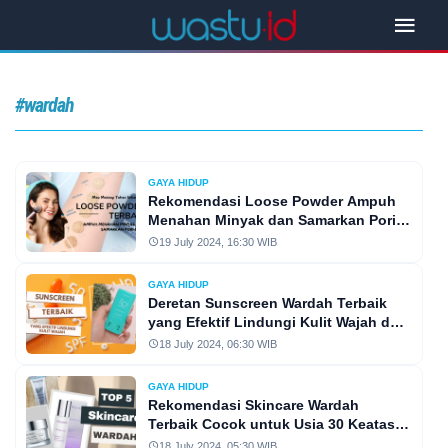
#wardah
GAYA HIDUP
Rekomendasi Loose Powder Ampuh
Menahan Minyak dan Samarkan Pori-
Pori Bikin Makeup Awet Sepanjang
19 July 2024, 16:30 WIB
Hari
GAYA HIDUP
Deretan Sunscreen Wardah Terbaik
yang Efektif Lindungi Kulit Wajah dari
Berbagai Permasalahan Kulit
18 July 2024, 06:30 WIB
Yuk,Simak
GAYA HIDUP
Rekomendasi Skincare Wardah
Terbaik Cocok untuk Usia 30 Keatas
Bikin Tampil Awet Muda
18 July 2024, 05:30 WIB