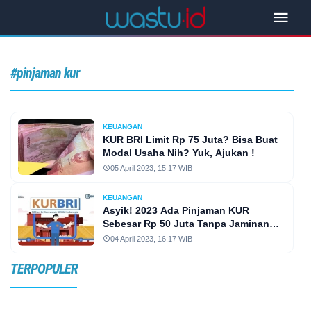
#pinjaman kur
KEUANGAN
KUR BRI Limit Rp 75 Juta? Bisa Buat
Modal Usaha Nih? Yuk, Ajukan !
05 April 2023, 15:17 WIB
KEUANGAN
Asyik! 2023 Ada Pinjaman KUR
Sebesar Rp 50 Juta Tanpa Jaminan
dari BRI, Siapkan KTP, Begini Caranya
04 April 2023, 16:17 WIB
TERPOPULER