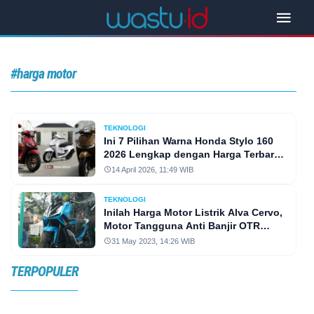
#harga motor
TEKNOLOGI
Ini 7 Pilihan Warna Honda Stylo 160
2026 Lengkap dengan Harga Terbaru
dan Promo April
14 April 2026, 11:49 WIB
TEKNOLOGI
Inilah Harga Motor Listrik Alva Cervo,
Motor Tangguna Anti Banjir OTR
Jakarta
31 May 2023, 14:26 WIB
TERPOPULER