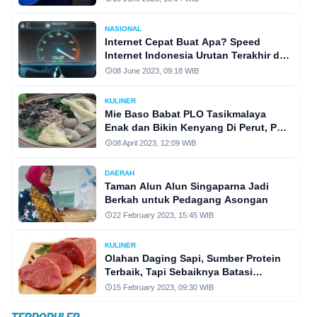
NASIONAL
Internet Cepat Buat Apa? Speed
Internet Indonesia Urutan Terakhir di
ASEAN
08 June 2023, 09:18 WIB
KULINER
Mie Baso Babat PLO Tasikmalaya
Enak dan Bikin Kenyang Di Perut, Pas
Buat Kumpul Di Hari Lebaran!
08 April 2023, 12:09 WIB
DAERAH
Taman Alun Alun Singaparna Jadi
Berkah untuk Pedagang Asongan
22 February 2023, 15:45 WIB
KULINER
Olahan Daging Sapi, Sumber Protein
Terbaik, Tapi Sebaiknya Batasi
Konsumsinya
15 February 2023, 09:30 WIB