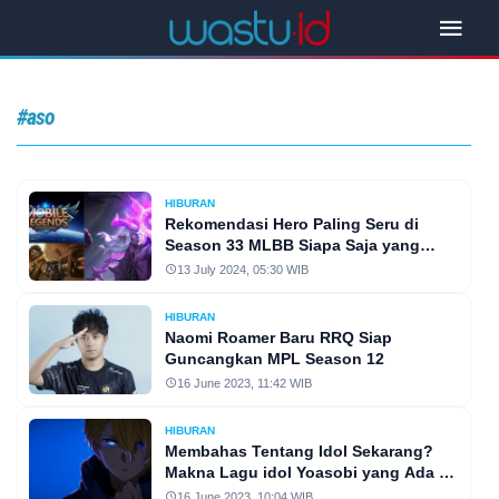
#aso
HIBURAN
Rekomendasi Hero Paling Seru di
Season 33 MLBB Siapa Saja yang
Layak Dicoba? Simak Selengkapnya!
13 July 2024, 05:30 WIB
HIBURAN
Naomi Roamer Baru RRQ Siap
Guncangkan MPL Season 12
16 June 2023, 11:42 WIB
HIBURAN
Membahas Tentang Idol Sekarang?
Makna Lagu idol Yoasobi yang Ada di
Opening Anime Oshi No Ko
16 June 2023, 10:04 WIB