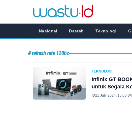
Nasional
Daerah
Teknologi
G
# refresh rate 120hz
TEKNOLOGI
Infinix GT BOO
untuk Segala K
21 July 2024, 15:00 W