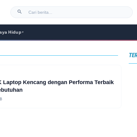
aya Hidup
▼
TE
K Laptop Kencang dengan Performa Terbaik
ebutuhan
IB