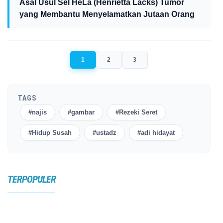
Asal Usul Sel HeLa (Henrietta Lacks) Tumor
yang Membantu Menyelamatkan Jutaan Orang
1
2
3
TAGS
#najis
#gambar
#Rezeki Seret
#Hidup Susah
#ustadz
#adi hidayat
TERPOPULER