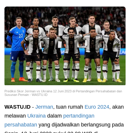
Prediksi Skor Jerman vs Ukraina 12 Juni 2023 di Pertandingan Persahabatan dan
Susunan Pemain - WASTU.ID
WASTU.ID
-
Jerman
, tuan rumah
Euro 2024
, akan
melawan
Ukraina
dalam
pertandingan
persahabatan
yang dijadwalkan berlangsung pada