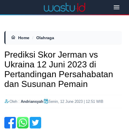
Home
/
Olahraga
Prediksi Skor Jerman vs
Ukraina 12 Juni 2023 di
Pertandingan Persahabatan
dan Susunan Pemain
Oleh :
Andriansyah
Senin, 12 June 2023 | 12:51 WIB