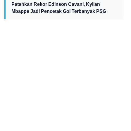
Patahkan Rekor Edinson Cavani, Kylian
Mbappe Jadi Pencetak Gol Terbanyak PSG