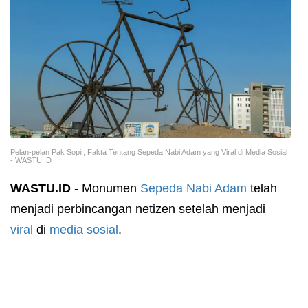
Pelan-pelan Pak Sopir, Fakta Tentang Sepeda Nabi Adam yang Viral di Media Sosial
- WASTU.ID
WASTU.ID
- Monumen
Sepeda Nabi Adam
telah
menjadi perbincangan netizen setelah menjadi
viral
di
media sosial
.