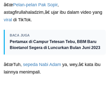
â€œ
Pelan-pelan Pak Sopir
,
astagfirullahaladzim,â€ ujar ibu dalam video yang
viral
di TikTok.
BACA JUGA
Pertamax di Campur Tetesan Tebu, BBM Baru
Bioetanol Segera di Luncurkan Bulan Juni 2023
â€œTuh,
sepeda Nabi Adam
ya, wey,â€ kata ibu
lainnya menimpali.