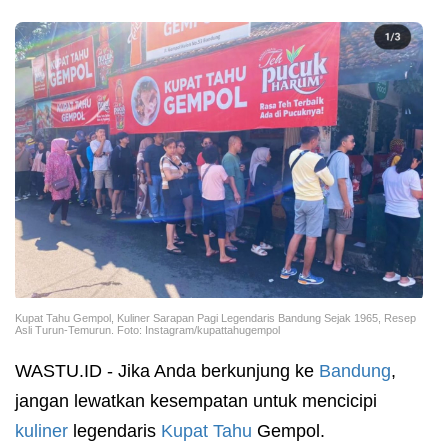
Kupat Tahu Gempol, Kuliner Sarapan Pagi Legendaris Bandung Sejak 1965, Resep
Asli Turun-Temurun. Foto: Instagram/kupattahugempol
WASTU.ID - Jika Anda berkunjung ke
Bandung
,
jangan lewatkan kesempatan untuk mencicipi
kuliner
legendaris
Kupat Tahu
Gempol.