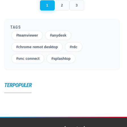
1
2
3
TAGS
#teamviewer
#anydesk
#chrome remot desktop
#rdc
#vnc connect
#splashtop
TERPOPULER