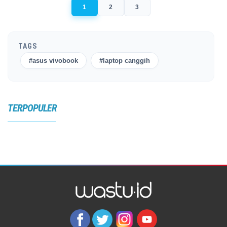
1
2
3
TAGS
#asus vivobook
#laptop canggih
TERPOPULER