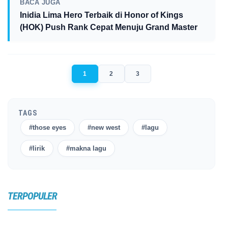
BACA JUGA
Inidia Lima Hero Terbaik di Honor of Kings
(HOK) Push Rank Cepat Menuju Grand Master
1
2
3
TAGS
#those eyes
#new west
#lagu
#lirik
#makna lagu
TERPOPULER