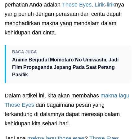
perhatian Anda adalah
Those Eyes
.
Lirik
-
lirik
nya
yang penuh dengan perasaan dan cerita dapat
menghadirkan makna yang mendalam dalam
kehidupan dan cinta.
BACA JUGA
Anime Berjudul Momotaro No Umiwashi, Jadi
Film Propaganda Jepang Pada Saat Perang
Pasifik
Dalam artikel ini, kita akan membahas
makna lagu
Those Eyes
dan bagaimana pesan yang
terkandung di dalamnya dapat meresap dalam
kehidupan kita sehari-hari.
Jadi apa
makna lagu
those eyes
?
Those Eyes