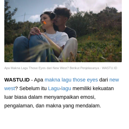
Apa Makna Lagu Those Eyes dari New West? Berikut Penjelasanya - WASTU.ID
WASTU.ID
- Apa
makna lagu
those eyes
dari
new
west
? Sebelum itu
Lagu
-
lagu
memiliki kekuatan
luar biasa dalam menyampaikan emosi,
pengalaman, dan makna yang mendalam.