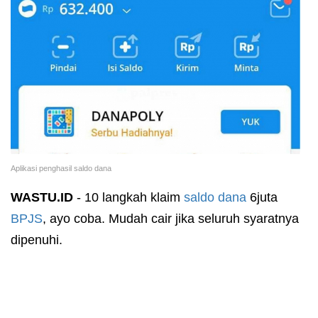
Aplikasi penghasil saldo dana
WASTU.ID
- 10 langkah klaim
saldo dana
6juta
BPJS
, ayo coba. Mudah cair jika seluruh syaratnya
dipenuhi.